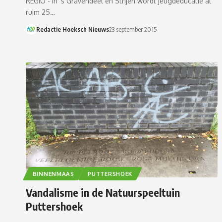
REGIO - In 's Gravendeel en Strijen wordt jeugdeducatie al
ruim 25…
Redactie Hoeksch Nieuws
23 september 2015
BINNENMAAS
PUTTERSHOEK
Vandalisme in de Natuurspeeltuin
Puttershoek