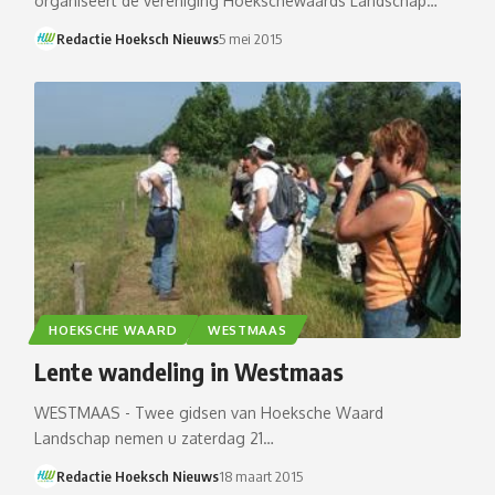
organiseert de vereniging Hoekschewaards Landschap…
Redactie Hoeksch Nieuws
5 mei 2015
HOEKSCHE WAARD
WESTMAAS
Lente wandeling in Westmaas
WESTMAAS - Twee gidsen van Hoeksche Waard
Landschap nemen u zaterdag 21…
Redactie Hoeksch Nieuws
18 maart 2015