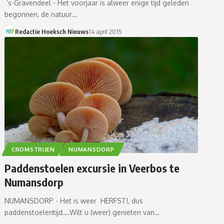
’s-Gravendeel - Het voorjaar is alweer enige tijd geleden
begonnen, de natuur…
Redactie Hoeksch Nieuws
14 april 2015
CROMSTRIJEN
NUMANSDORP
Paddenstoelen excursie in Veerbos te
Numansdorp
NUMANSDORP - Het is weer HERFST!, dus
paddenstoelentijd….Wilt u (weer) genieten van…