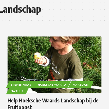
Landschap
BINNENMAAS
HOEKSCHE WAARD
MAASDAM
NATUUR
Help Hoeksche Waards Landschap bij de
Fruitoogst