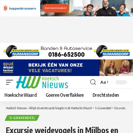
Aa
Lettergrootte
aanpassen
Hoeksche Waard
Goeree Overflakkee
Drechtsteden
Hoeksch Nieuws – Altijd als eerste op de hoogte in de Hoeksche Waard
>
’s-Gravendeel
>
Excursie weidevogels in Mijlbos en Polder Groot Koninkrijk ’s-Gravendeel
’S-GRAVENDEEL
Excursie weidevogels in Mijlbos en