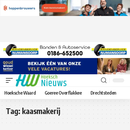
Hoeksche Waard
Goeree Overflakkee
Drechtsteden
Tag:
kaasmakerij