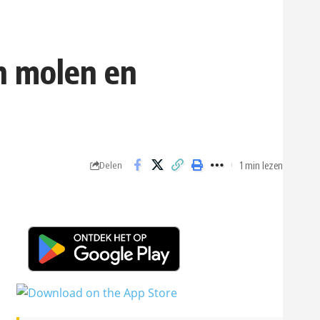
n molen en
1 min lezen
Delen