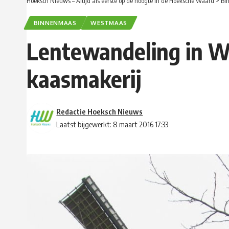
Hoeksch Nieuws – Altijd als eerste op de hoogte in de Hoeksche Waard
>
Bi
BINNENMAAS
WESTMAAS
Lentewandeling in W
kaasmakerij
Redactie Hoeksch Nieuws
Laatst bijgewerkt: 8 maart 2016 17:33