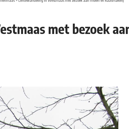
nnenmaas
>
Lentewandeling in Westmaas met bezoek aan molen en kaasmakerij
estmaas met bezoek aa