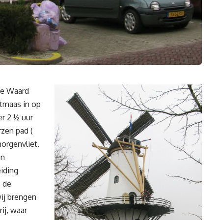
he Waard
tmaas in op
r 2 ½ uur
rzen pad (
orgenvliet.
en
iding
s de
ij brengen
ij, waar