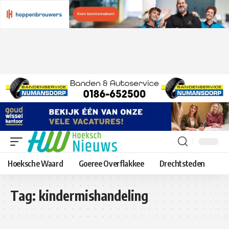
Hoeksche Waard
Goeree Overflakkee
Drechtsteden
Tag:
kindermishandeling