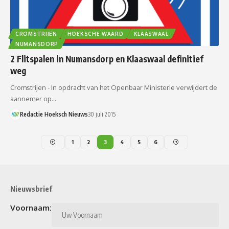
CROMSTRIJEN
HOEKSCHE WAARD
KLAASWAAL
NUMANSDORP
2 Flitspalen in Numansdorp en Klaaswaal definitief
weg
Cromstrijen - In opdracht van het Openbaar Ministerie verwijdert de
aannemer op…
Redactie Hoeksch Nieuws
30 juli 2015
1
2
3
4
5
6
Nieuwsbrief
Voornaam: