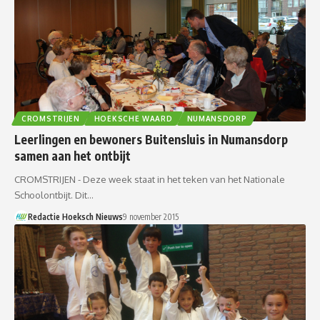
CROMSTRIJEN
HOEKSCHE WAARD
NUMANSDORP
Leerlingen en bewoners Buitensluis in Numansdorp
samen aan het ontbijt
CROMSTRIJEN - Deze week staat in het teken van het Nationale
Schoolontbijt. Dit…
Redactie Hoeksch Nieuws
9 november 2015