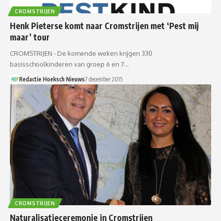
CROMSTRIJEN
Henk Pieterse komt naar Cromstrijen met ‘Pest mij
maar’ tour
CROMSTRIJEN - De komende weken krijgen 330
basisschoolkinderen van groep 6 en 7…
Redactie Hoeksch Nieuws
7 december 2015
CROMSTRIJEN
Naturalisatieceremonie in Cromstrijen