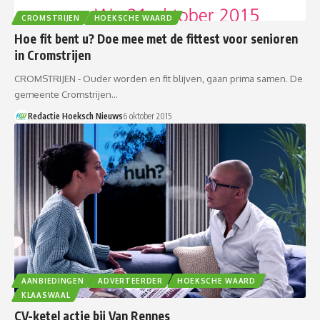
CROMSTRIJEN
HOEKSCHE WAARD
Hoe fit bent u? Doe mee met de fittest voor senioren
in Cromstrijen
CROMSTRIJEN - Ouder worden en fit blijven, gaan prima samen. De
gemeente Cromstrijen…
Redactie Hoeksch Nieuws
6 oktober 2015
AANBIEDINGEN
ADVERTEERDER
HOEKSCHE WAARD
KLAASWAAL
CV-ketel actie bij Van Rennes