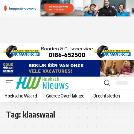
Hoeksche Waard
Goeree Overflakkee
Drechtsteden
Tag:
klaaswaal