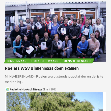
BINNENMAAS
HOEKSCHE WAARD
MIJNSHEERENLAND
Roeiers WSV Binnenmaas doen examen
MIJNSHEERENLAND - Roeien wordt steeds populairder en dat is te
merken bij…
Redactie Hoeksch Nieuws
21 juni 2015