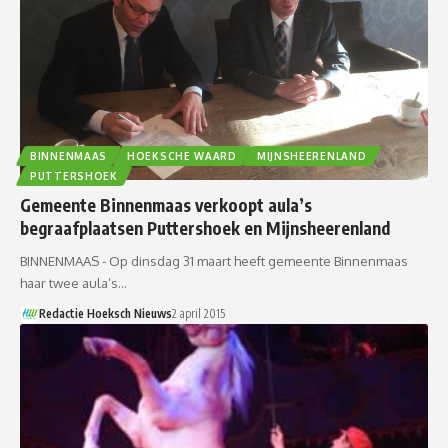
BINNENMAAS
HOEKSCHE WAARD
MIJNSHEERENLAND
PUTTERSHOEK
Gemeente Binnenmaas verkoopt aula’s
begraafplaatsen Puttershoek en Mijnsheerenland
BINNENMAAS - Op dinsdag 31 maart heeft gemeente Binnenmaas
haar twee aula’s…
Redactie Hoeksch Nieuws
2 april 2015