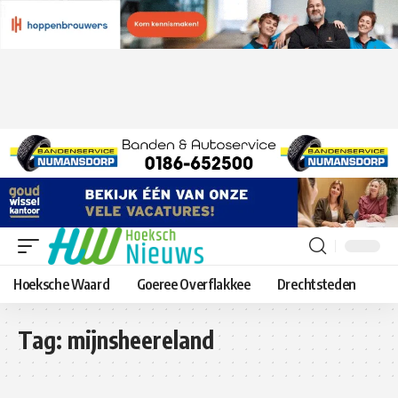
Hoeksche Waard
Goeree Overflakkee
Drechtsteden
Tag:
mijnsheereland