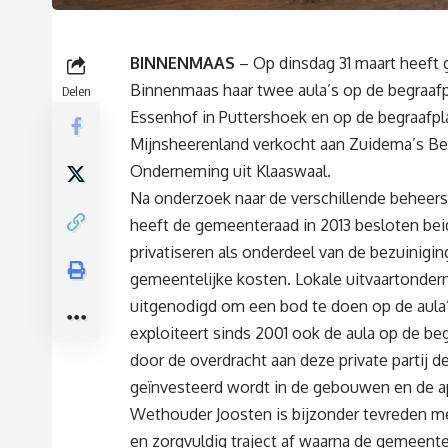
BINNENMAAS
– Op dinsdag 31 maart heeft
Binnenmaas haar twee aula’s op de begraaf
Delen
Essenhof in Puttershoek en op de begraafpla
Mijnsheerenland verkocht aan Zuidema’s Be
Onderneming uit Klaaswaal.
Na onderzoek naar de verschillende behee
heeft de gemeenteraad in 2013 besloten beid
privatiseren als onderdeel van de bezuinigi
gemeentelijke kosten. Lokale uitvaartonder
uitgenodigd om een bod te doen op de aula’s
exploiteert sinds 2001 ook de aula op de be
door de overdracht aan deze private partij de
geïnvesteerd wordt in de gebouwen en de a
Wethouder Joosten is bijzonder tevreden me
en zorgvuldig traject af waarna de gemeente