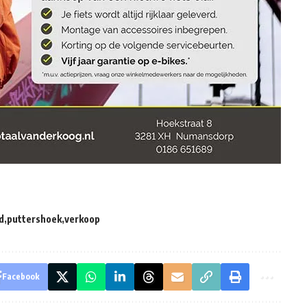
d
puttershoek
verkoop
Facebook