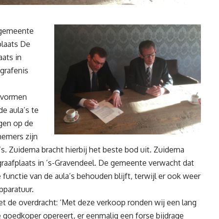
 gemeente
plaats De
ats in
grafenis
rsvormen
e aula’s te
ngen op de
nemers zijn
. Zuidema bracht hierbij het beste bod uit. Zuidema
graafplaats in ’s-Gravendeel. De gemeente verwacht dat
 functie van de aula’s behouden blijft, terwijl er ook weer
pparatuur.
t de overdracht: ‘Met deze verkoop ronden wij een lang
 goedkoper opereert, er eenmalig een forse bijdrage