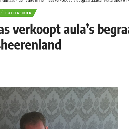
nnenmaas
>
Gemeente Binnenmaas verkoopt aula’s begraafplaatsen Puttershoek en 
PUTTERSHOEK
 verkoopt aula’s begra
sheerenland