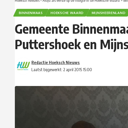
Hoeksch Nieuws – Altijd als eerste op de hoogte in de Hoeksche Waard
>
Bi
BINNENMAAS
HOEKSCHE WAARD
MIJNSHEERENLAND
Gemeente Binnenmaas
Puttershoek en Mijn
Redactie Hoeksch Nieuws
Laatst bijgewerkt: 2 april 2015 15:00