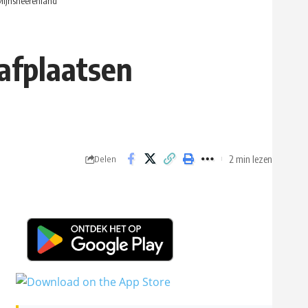
Mijnsheerenland
afplaatsen
2 min lezen
Delen