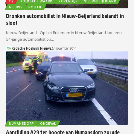
112
HOEKSCHE WAARD
KORENDIJK
NIEUW-BEIJERLAND
NIEUWS
POLITIE
Dronken automobilist in Nieuw-Beijerland belandt in
sloot
Nieuw-Beijerland - Op het Buitenom in Nieuw-Beijerland kon een
54-jarige automobilist op…
Redactie Hoeksch Nieuws
27 november 2014
NUMANSDORP
ONGEVAL
Aanrijding A29 ter hoogte van Numansdorp zorgde