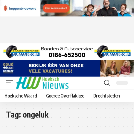
Hoeksche Waard
Goeree Overflakkee
Drechtsteden
Tag:
ongeluk