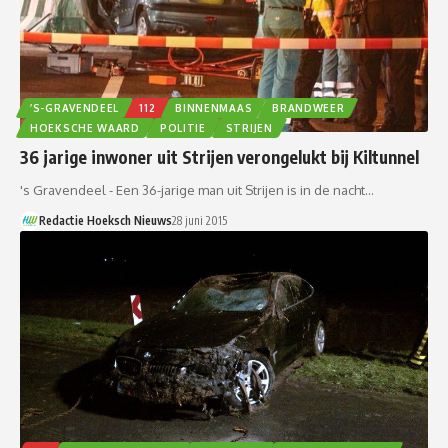
’S-GRAVENDEEL
112
BINNENMAAS
BRANDWEER
HOEKSCHE WAARD
POLITIE
STRIJEN
36 jarige inwoner uit Strijen verongelukt bij Kiltunnel
's Gravendeel - Een 36-jarige man uit Strijen is in de nacht…
Redactie Hoeksch Nieuws
28 juni 2015