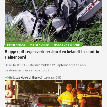
BINNENMAAS
HEINENOORD
HOEKSCHE WAARD
Buggy rijdt tegen verkeersbord en belandt in sloot in
Heinenoord
HEINENOORD - Zaterdagmiddag 19 September reed een
bestuurster van een voertuig in…
Redactie Hoeksch Nieuws
21 september 2015