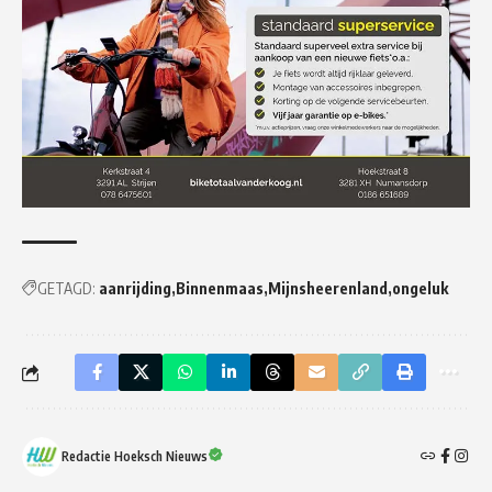
GETAGD:
aanrijding
Binnenmaas
Mijnsheerenland
ongeluk
Redactie Hoeksch Nieuws