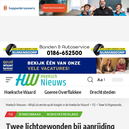
Aa
Lettergrootte
aanpassen
Hoeksche Waard
Goeree Overflakkee
Drechtsteden
Hoeksch Nieuws – Altijd als eerste op de hoogte in de Hoeksche Waard
>
112
>
Twee lichtgewonden bij aanrijding Achterweg in Mijnsheerenland
112
BINNENMAAS
MIJNSHEERENLAND
Twee lichtgewonden bij aanrijding