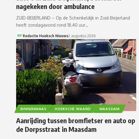
nagekeken door ambulance
ZUID-BEIJERLAND – Op de Schenkeldijk in Zuid-Beijerland
heeft zondagavond rond 18.40 uur…
Redactie Hoeksch Nieuws
2 augustus 2026
BINNENMAAS
HOEKSCHE WAARD
MAASDAM
Aanrijding tussen bromfietser en auto op
de Dorpsstraat in Maasdam