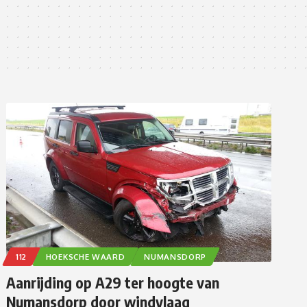
112
HOEKSCHE WAARD
NUMANSDORP
Aanrijding op A29 ter hoogte van
Numansdorp door windvlaag