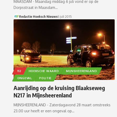
MAASDAM - Maandag middag 6 juli vond er op de
Dorpsstraat in Maasdam…
Redactie Hoeksch Nieuws
6 juli 2015
112
HOEKSCHE WAARD
MIJNSHEERENLAND
ONGEVAL
POLITIE
Aanrijding op de kruising Blaakseweg
N217 in Mijnsheerenland
MIJNSHEERENLAND - Zaterdagavond 28 maart omstreeks
23.00 uur heeft er een ongeval op…