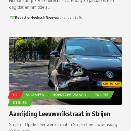
Numansdorp / Barendrecht - Zaterdag 30 januari is een
dag dat er inmiddels…
Redactie Hoeksch Nieuws
30 januari 2016
112
ALGEMEEN
HOEKSCHE WAARD
POLITIE
STRIJEN
Aanrijding Leeuwerikstraat in Strijen
Strijen - Op de Leeuwerikstraat in Strijen heeft woensdag