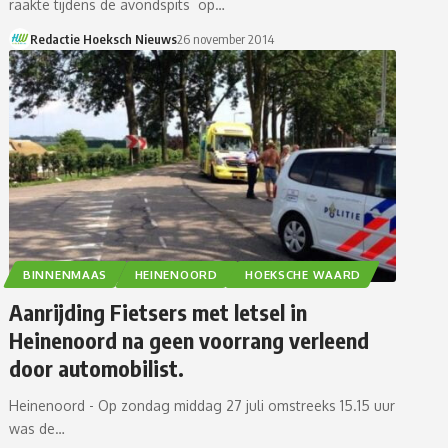
raakte tijdens de avondspits op…
Redactie Hoeksch Nieuws
26 november 2014
BINNENMAAS
HEINENOORD
HOEKSCHE WAARD
Aanrijding Fietsers met letsel in
Heinenoord na geen voorrang verleend
door automobilist.
Heinenoord - Op zondag middag 27 juli omstreeks 15.15 uur
was de…