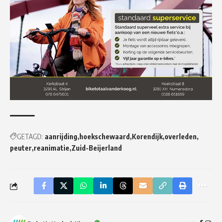
GETAGD:
aanrijding
hoekschewaard
Korendijk
overleden
peuter
reanimatie
Zuid-Beijerland