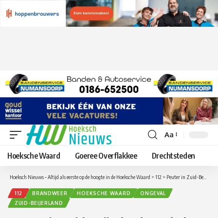
Aa
Lettergrootte
aanpassen
Hoeksche Waard
Goeree Overflakkee
Drechtsteden
Hoeksch Nieuws – Altijd als eerste op de hoogte in de Hoeksche Waard
>
112
>
Peuter in Zuid-Beijerland overleden na aanrijding met bestelbusje
112
BRANDWEER
HOEKSCHE WAARD
ONGEVAL
ZUID-BEIJERLAND