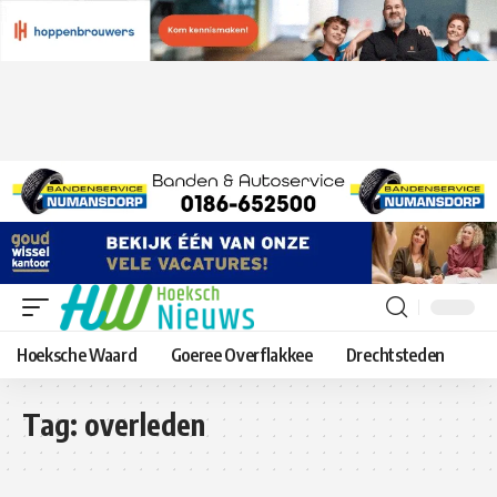
Hoeksche Waard
Goeree Overflakkee
Drechtsteden
Tag:
overleden