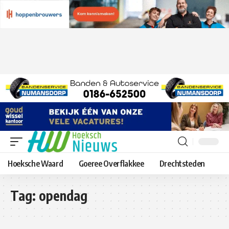
Hoeksche Waard
Goeree Overflakkee
Drechtsteden
Tag:
opendag