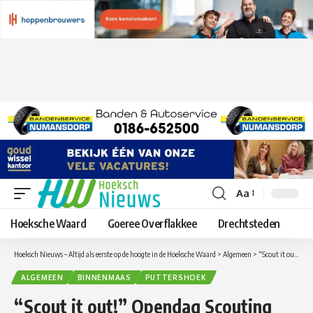
Aa
Lettergrootte
aanpassen
Hoeksche Waard
Goeree Overflakkee
Drechtsteden
Hoeksch Nieuws – Altijd als eerste op de hoogte in de Hoeksche Waard
>
Algemeen
>
“Scout it out!” Opendag Scouting Puttershoek
ALGEMEEN
BINNENMAAS
PUTTERSHOEK
“Scout it out!” Opendag Scouting