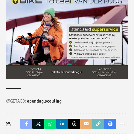
GETAGD:
opendag
scouting