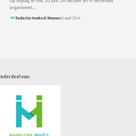
Op vrijdag 16 mei, 20 juni, 24 oktober en 19 december
organiseert…
Redactie Hoeksch Nieuws
23 april 2014
nderdeel van: