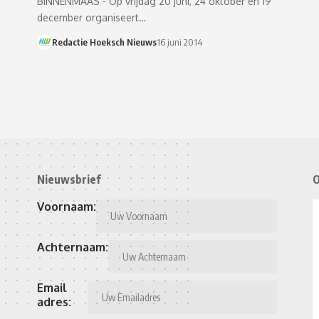
BINNENMAAS - Op vrijdag 20 juni, 24 oktober en 19
december organiseert…
Redactie Hoeksch Nieuws
16 juni 2014
Nieuwsbrief
O
Voornaam:
Achternaam:
Email
adres: