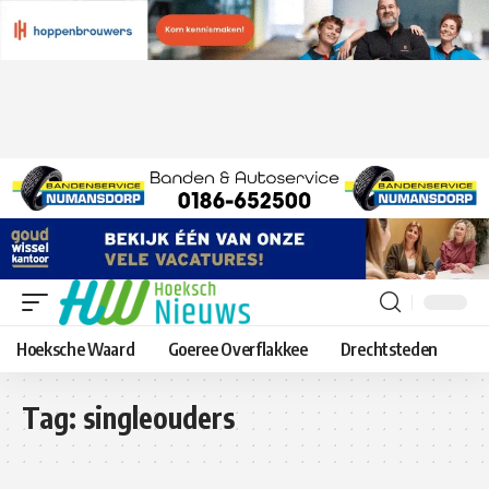
Hoeksche Waard
Goeree Overflakkee
Drechtsteden
Tag:
singleouders