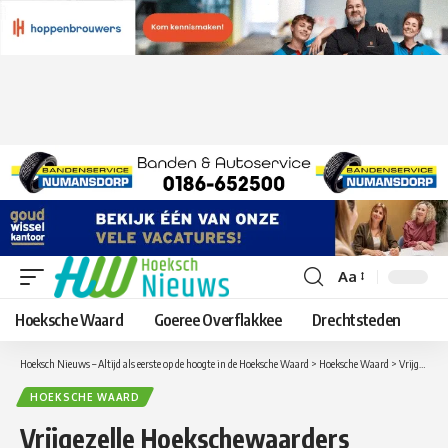
Aa
Lettergrootte
aanpassen
Hoeksche Waard
Goeree Overflakkee
Drechtsteden
Hoeksch Nieuws – Altijd als eerste op de hoogte in de Hoeksche Waard
>
Hoeksche Waard
>
Vrijgezelle Hoekschewaarders opgelet! Kom op 31 januari 2020 naar Mingle the Single!
HOEKSCHE WAARD
Vrijgezelle Hoekschewaarders