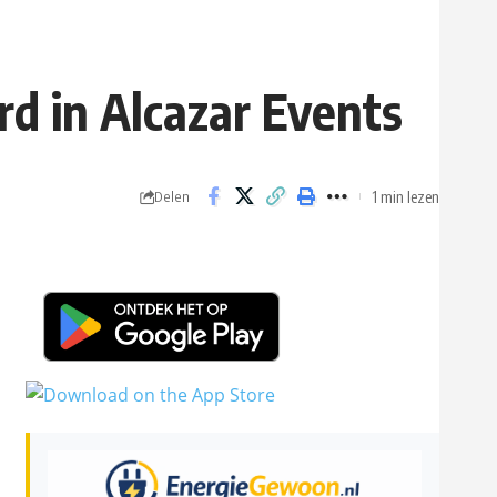
d in Alcazar Events
1 min lezen
Delen