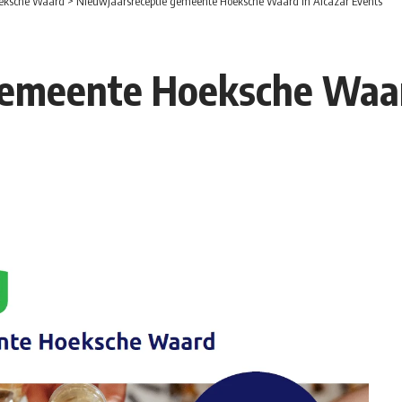
eksche Waard
>
Nieuwjaarsreceptie gemeente Hoeksche Waard in Alcazar Events
gemeente Hoeksche Waar