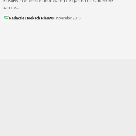
STRIJEN - De eerste helft waren de gasten uit Ouderkerk
aan de…
Redactie Hoeksch Nieuws
1 november 2015