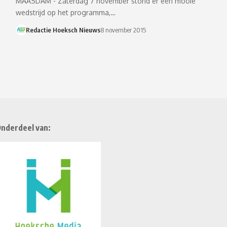
MAASDAM - Zaterdag 7 november stond er een mooie
wedstrijd op het programma,…
Redactie Hoeksch Nieuws
8 november 2015
nderdeel van: