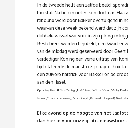
In de tweede helft een zelfde beeld, sporadi
Piershil. Na tien minuten kon doelman Haas
rebound werd door Bakker overtuigend in het 
waarvan deze week bekend werd dat zijn con
dubbele wissel wat vuur in zijn ploeg te kri
Bestebreur worden bejubeld, een kwartier voo
van de middag werd geserveerd door Geert Ba
verdediger Koning een verre uittrap van Koni
tijd etaleerde de maestro zijn traptechniek e
een zuivere hattrick voor Bakker en de groo
aan den IJssel.
Opstelling Piers
hil:
Peter Konings, Loek Visser, Jordi van Marion, Wesley Koedam,
Jaspers (75. Edwin Bestebreur), Patrick Korpel (46. Ricardo Hoogwerf), Geert Bak
Elke avond op de hoogte van het laatste
dan
hier
in voor onze gratis nieuwsbrief.