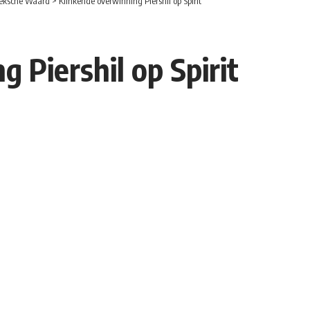
eksche Waard
>
Klinkende overwinning Piershil op Spirit
 Piershil op Spirit