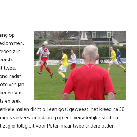
ning op
D geklommen.
eden zijn,”
 eerste
it twee.
ong nadat
ofd van Jan
kker en Van
ls en leek
l enkele malen dicht bij een goal geweest, het kreeg na 38
ngs verkeek zich daarbij op een verraderlijke stuit na
t zag er lullig uit voor Peter, maar twee andere ballen