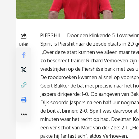
PIERSHIL – Door een klinkende 5-1 overwin
Spirit is Piershil naar de zesde plaats in 2
Delen
,,Over deze start kunnen we alleen maar tevr
zo beschreef trainer Richard Verhoeven zijn
wedstrijden op de Piershilse bank met zes u
De roodbroeken kwamen al snel op voorspr
Geert Bakker de bal met precisie naar het ho
Jaspers dirigeerde: 1-0. Op aangeven van Ba
Dijk scoorde Jaspers na een half uur nogmaa
de buit al binnen: 2-0. Spirit was daarvoor a
minuten waar het recht op had. Doelman Koni
een ver schot van Marc van der Zee: 2-1. ,,He
pakte hij fantastisch”, aldus Verhoeven.