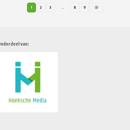
1
2
3
…
8
9
nderdeel van: