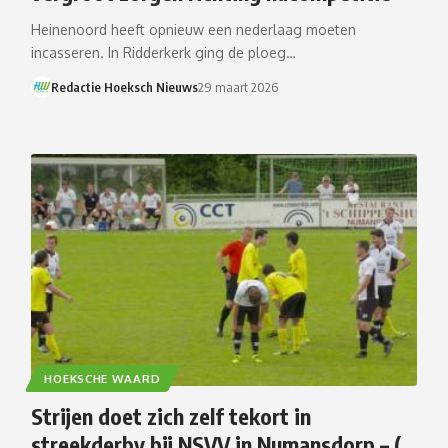
Heinenoord heeft opnieuw een nederlaag moeten
incasseren. In Ridderkerk ging de ploeg…
Redactie Hoeksch Nieuws
29 maart 2026
HOEKSCHE WAARD
Strijen doet zich zelf tekort in
streekderby bij NSVV in Numansdorp – (