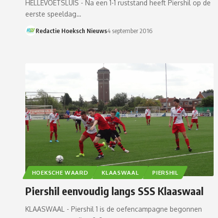
HELLEVOETSLUIS - Na een 1-1 ruststand heeft Piershil op de
eerste speeldag…
Redactie Hoeksch Nieuws
4 september 2016
HOEKSCHE WAARD
KLAASWAAL
PIERSHIL
Piershil eenvoudig langs SSS Klaaswaal
KLAASWAAL - Piershil 1 is de oefencampagne begonnen