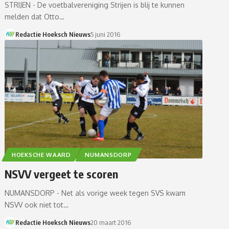
STRIJEN - De voetbalvereniging Strijen is blij te kunnen
melden dat Otto…
Redactie Hoeksch Nieuws
5 juni 2016
HOEKSCHE WAARD
NUMANSDORP
NSVV vergeet te scoren
NUMANSDORP - Net als vorige week tegen SVS kwam
NSVV ook niet tot…
Redactie Hoeksch Nieuws
20 maart 2016