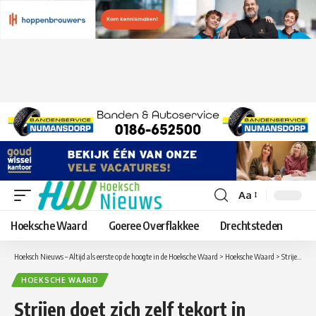
Aa
Lettergrootte
aanpassen
Hoeksche Waard
Goeree Overflakkee
Drechtsteden
Hoeksch Nieuws – Altijd als eerste op de hoogte in de Hoeksche Waard
>
Hoeksche Waard
>
Strijen doet zich zelf tekort in streekderby bij NSVV in Numansdorp – ( inclusief video )
HOEKSCHE WAARD
Strijen doet zich zelf tekort in