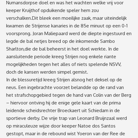
Numansdorpse doel en was het wachten welke vrij voor
keeper Kruijthof opduikende speler hem zou
verschalken.Dit bleek een moeilijke zaak, maar uiteindelijk
kwamen de Strijense kanaries in de 85e minuut op een 0-1
voorsprong. Joran Maliepaard werd de diepte ingestuurd en
legde de bal netjes breed op de inkomende Sambo
Sharlton,die de bal beheerst in het doel werkte. In de
aansluitende periode kreeg Strijen nog enkele riante
mogelijkheden tegen het alles of niets spelende NSVV,
doch de kansen werden simpel gemist.
In de blessuretijd kreeg Strijen alsnog het deksel op de
neus. Een ingebrachte voorzet belandde op de rand van
het strafschopgebied tegen de hand van Colin van der Berg
– hiervoor ontving hij de enige gele kaart van de prima
leidende scheidsrechter Broeckaert uit Schiedam in de
sportieve derby. De vrije trap van Leonard Bruijnzaal werd
op miraculeuze wijze door keeper Natoe dos Santos
gestopt, maar in de rebound wist Yoeron van der Ree de