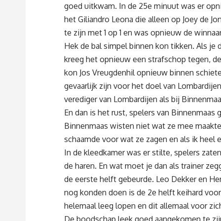
goed uitkwam. In de 25e minuut was er opn
het Giliandro Leona die alleen op Joey de Jo
te zijn met 1 op 1 en was opnieuw de winnaa
Hek de bal simpel binnen kon tikken. Als je
kreeg het opnieuw een strafschop tegen, de
kon Jos Vreugdenhil opnieuw binnen schiete
gevaarlijk zijn voor het doel van Lombardij
verediger van Lombardijen als bij Binnenma
En dan is het rust, spelers van Binnenmaas 
Binnenmaas wisten niet wat ze mee maakten.
schaamde voor wat ze zagen en als ik heel ee
In de kleedkamer was er stilte, spelers zate
de haren. En wat moet je dan als trainer ze
de eerste helft gebeurde. Leo Dekker en Hen
nog konden doen is de 2e helft keihard voor
helemaal leeg lopen en dit allemaal voor zic
De boodschap leek goed aangekomen te zijn