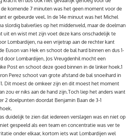
g kracht en dus ook niet gevaarlijk genoeg voor de
.In de komende 7 minuten was het geen moment voor de
nt er gebeurde veel. In de 14e minuut was het Michel
 na slordig balverlies op het middenveld, maar de doelman
it en wist met zijn voet deze kans onschadelijk te
or Lombardijen, na een vrijetrap aan de rechter kant
nde Euson van Hek en schoot de bal hard binnen en dus 1-
rd door Lombardijen, Jos Vreugdenhil mocht een
ke Post en schoot deze goed binnen in de linker hoek.1
ron Perez schoot van grote afstand de bal snoeihard in
2-1. Dit moest de omkeer zijn en dit moest het moment
n zou er niks aan de hand zijn.Toch liep het anders want
eer 2 doelpunten doordat Benjamin Baan de 3-1
 hoek.
 duidelijk te zien dat iedereen verslagen was en niet op
iet gespeeld als een team en concentratie was ver te
irritatie onder elkaar, kortom iets wat Lombardijen wel