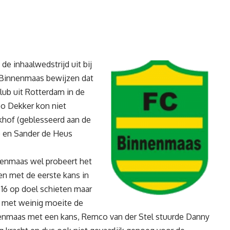
e inhaalwedstrijd uit bij
Binnenmaas bewijzen dat
 club uit Rotterdam in de
eo Dekker kon niet
hof (geblesseerd aan de
t) en Sander de Heus
nenmaas wel probeert het
en met de eerste kans in
16 op doel schieten maar
n met weinig moeite de
enmaas met een kans, Remco van der Stel stuurde Danny