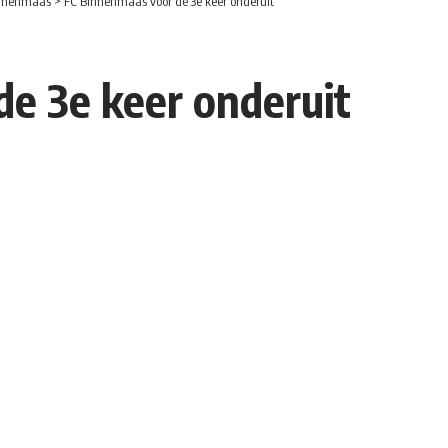
nnenmaas
>
FC Binnenmaas voor de 3e keer onderuit
e 3e keer onderuit