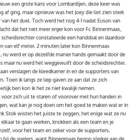
ieuw een grote kans voor Lombardijen, deze keer was
ng af ging, maar opnieuw was het Joey die liet zien sterk
r van het duel. Toch werd het nog 4-1 nadat Euson van
 dacht dat het niet meer erger kon voor Fc Binnenmaas,
 scheidsrechter constateerde een handsbal en daardoor
n van elf meter. 2 minuten later kon Binnenmaas
en, nu werd er op dezelfde manier hands gemaakt door de
as maar nu werd het weggewuift door de scheidsrechter.
gaan verslagen de kleedkamer in en de supporters van
 Toen ik langs ze liep gaven ze aan dat ze zich
rlijk ben kon ik het ze niet kwalijk nemen.
n voor zich uit te staren of voorover met hun handen in
ggen, wat kan je nog doen om het goed te maken wat er in
k Stok wisten het juiste te zeggen, het enige wat ze nu
 elkaar te gaan werken, knokken als een team en je
hzelf, voor het team en zeker voor de supporters.
 bij de spelers, want Binnenmaas begon sterker aan de