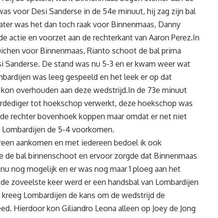
was voor Desi Sanderse in de 54e minuut, hij zag zijn bal
 later was het dan toch raak voor Binnenmaas, Danny
de actie en voorzet aan de rechterkant van Aaron Perez.In
uichen voor Binnenmaas, Rianto schoot de bal prima
si Sanderse. De stand was nu 5-3 en er kwam weer wat
mbardijen was leeg gespeeld en het leek er op dat
kon overhouden aan deze wedstrijd.In de 73e minuut
erdediger tot hoekschop verwerkt, deze hoekschop was
in de rechter bovenhoek koppen maar omdat er net niet
n Lombardijen de 5-4 voorkomen.
reen aankomen en met iedereen bedoel ik ook
ie de bal binnenschoot en ervoor zorgde dat Binnenmaas
 nu nog mogelijk en er was nog maar 1 ploeg aan het
de zoveelste keer werd er een handsbal van Lombardijen
r kreeg Lombardijen de kans om de wedstrijd de
eed. Hierdoor kon Giliandro Leona alleen op Joey de Jong