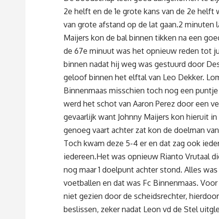
2e helft en de 1e grote kans van de 2e helft 
van grote afstand op de lat gaan.2 minuten
Maijers kon de bal binnen tikken na een goe
de 67e minuut was het opnieuw reden tot j
binnen nadat hij weg was gestuurd door De
geloof binnen het elftal van Leo Dekker. Lo
Binnenmaas misschien toch nog een puntje 
werd het schot van Aaron Perez door een v
gevaarlijk want Johnny Maijers kon hieruit 
genoeg vaart achter zat kon de doelman va
Toch kwam deze 5-4 er en dat zag ook iede
iedereen.Het was opnieuw Rianto Vrutaal d
nog maar 1 doelpunt achter stond. Alles was
voetballen en dat was Fc Binnenmaas. Voor 
niet gezien door de scheidsrechter, hierdoo
beslissen, zeker nadat Leon vd de Stel uitgl