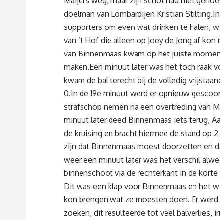
Maijers weg, maar zijn schot had niet genoe
doelman van Lombardijen Kristian Stilting
supporters om even wat drinken te halen, wa
van ’t Hof die alleen op Joey de Jong af kon
van Binnenmaas kwam op het juiste moment u
maken.Een minuut later was het toch raak vo
kwam de bal terecht bij de volledig vrijstaa
0.In de 19e minuut werd er opnieuw gescoo
strafschop nemen na een overtreding van Mi
minuut later deed Binnenmaas iets terug, Aa
de kruising en bracht hiermee de stand op 
zijn dat Binnenmaas moest doorzetten en da
weer een minuut later was het verschil alw
binnenschoot via de rechterkant in de korte
Dit was een klap voor Binnenmaas en het was
kon brengen wat ze moesten doen. Er werd n
zoeken, dit resulteerde tot veel balverlies, 