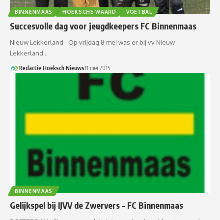
BINNENMAAS
HOEKSCHE WAARD
VOETBAL
Succesvolle dag voor jeugdkeepers FC Binnenmaas
Nieuw Lekkerland - Op vrijdag 8 mei was er bij vv Nieuw-
Lekkerland…
Redactie Hoeksch Nieuws
11 mei 2015
BINNENMAAS
Gelijkspel bij IJVV de Zwervers – FC Binnenmaas