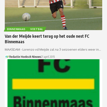
BINNENMAAS
VOETBAL
Van der Meijde keert terug op het oude nest FC
Binnemaas
MAASDAM - Lorenzo vd Meijde zal na 3 seizoenen elders weer in…
Redactie Hoeksch Nieuws
21 april 2015