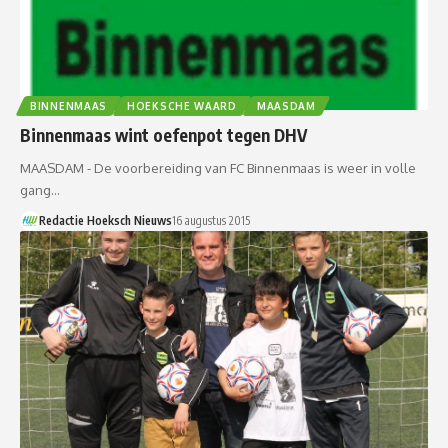
BINNENMAAS
HOEKSCHE WAARD
MAASDAM
Binnenmaas wint oefenpot tegen DHV
MAASDAM - De voorbereiding van FC Binnenmaas is weer in volle
gang…
Redactie Hoeksch Nieuws
16 augustus 2015