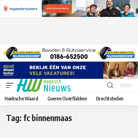
Hoeksche Waard
Goeree Overflakkee
Drechtsteden
Tag:
fc binnenmaas