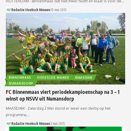
ROTTERDAM - Binnenmaas dat niet meer hoeft en klaar is voor de…
Redactie Hoeksch Nieuws
10 mei 2015
BINNENMAAS
HOEKSCHE WAARD
MAASDAM
NUMANSDORP
FC Binnenmaas viert periodekampioenschap na 3 – 1
winst op NSVV uit Numansdorp
MAASDAM - Zaterdag 2 Mei stond er weer een derby op het
programma,…
Redactie Hoeksch Nieuws
3 mei 2015