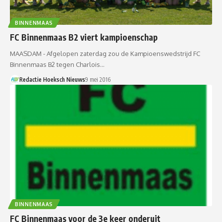
BINNENMAAS
FC Binnenmaas B2 viert kampioenschap
MAASDAM - Afgelopen zaterdag zou de Kampioenswedstrijd FC
Binnenmaas B2 tegen Charlois…
Redactie Hoeksch Nieuws
9 mei 2016
BINNENMAAS
FC Binnenmaas voor de 3e keer onderuit