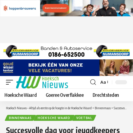
Aa
Lettergrootte
aanpassen
Hoeksche Waard
Goeree Overflakkee
Drechtsteden
Hoeksch Nieuws – Altijd als eerste op de hoogte in de Hoeksche Waard
>
Binnenmaas
>
Succesvolle dag voor jeugdkeepers FC Binnenmaas
BINNENMAAS
HOEKSCHE WAARD
VOETBAL
Succesvolle dag voor jeugdkeepers