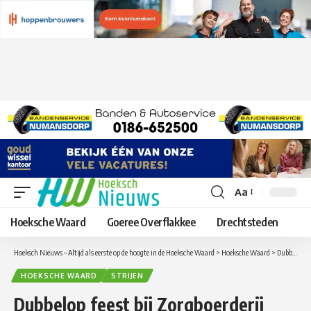
Aa
Lettergrootte
aanpassen
Hoeksche Waard
Goeree Overflakkee
Drechtsteden
Hoeksch Nieuws – Altijd als eerste op de hoogte in de Hoeksche Waard
>
Hoeksche Waard
>
Dubbelop feest bij Zorgboerderij Bonaventura in Strijen Open dag en 12,5-jarig jubileum
HOEKSCHE WAARD
STRIJEN
Dubbelop feest bij Zorgboerderij