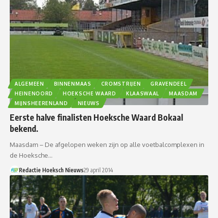
ALGEMEEN
BINNENMAAS
CROMSTRIJEN
GRAVENDEEL
HEINENOORD
HOEKSCHE WAARD
KLAASWAAL
MAASDAM
MIJNSHEERENLAND
NIEUWS
Eerste halve finalisten Hoeksche Waard Bokaal
bekend.
Maasdam – De afgelopen weken zijn op alle voetbalcomplexen in
de Hoeksche…
Redactie Hoeksch Nieuws
29 april 2014