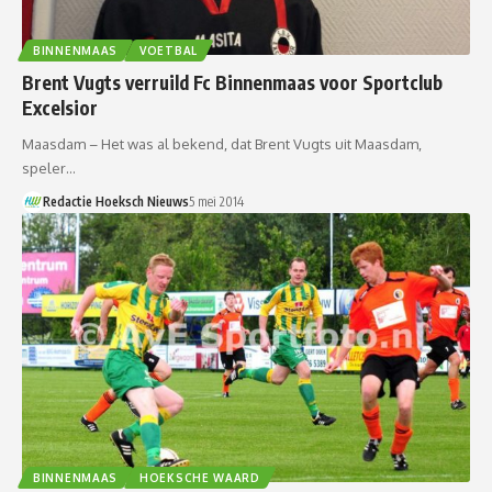
BINNENMAAS
VOETBAL
Brent Vugts verruild Fc Binnenmaas voor Sportclub
Excelsior
Maasdam – Het was al bekend, dat Brent Vugts uit Maasdam,
speler…
Redactie Hoeksch Nieuws
5 mei 2014
BINNENMAAS
HOEKSCHE WAARD