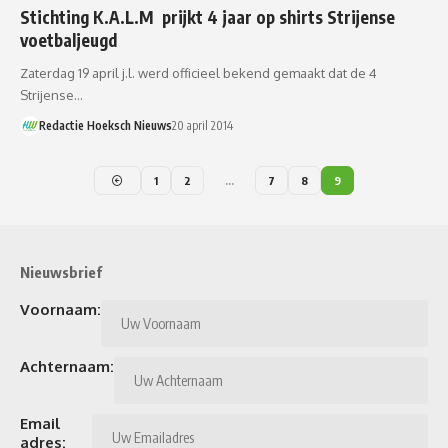
Stichting K.A.L.M prijkt 4 jaar op shirts Strijense
voetbaljeugd
Zaterdag 19 april j.l. werd officieel bekend gemaakt dat de 4
Strijense…
Redactie Hoeksch Nieuws
20 april 2014
1
2
…
7
8
9
Nieuwsbrief
Voornaam:
Achternaam:
Email
adres: