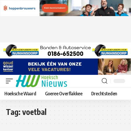
Hoeksche Waard
Goeree Overflakkee
Drechtsteden
Tag:
voetbal