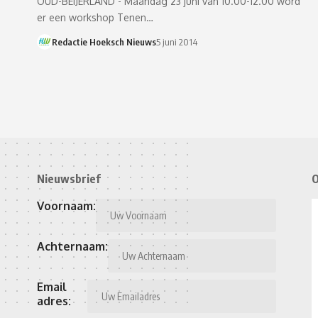
OUD-BEIJERLAND - Maandag 23 juni van 10.00-12.00 word
er een workshop Tenen…
Redactie Hoeksch Nieuws
5 juni 2014
Nieuwsbrief
O
Voornaam:
Achternaam:
Email
adres: