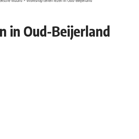
eksche Waard
>
Workshop tenen lezen in Oud-Beijerland
 in Oud-Beijerland