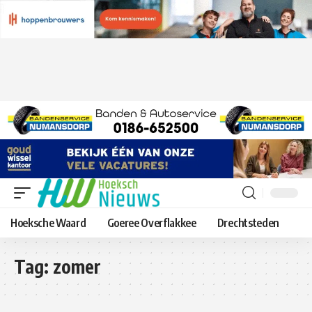
Hoeksche Waard
Goeree Overflakkee
Drechtsteden
Tag:
zomer