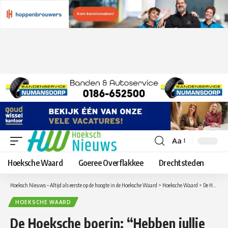
Aa
Lettergrootte
aanpassen
Hoeksche Waard
Goeree Overflakkee
Drechtsteden
Hoeksch Nieuws – Altijd als eerste op de hoogte in de Hoeksche Waard
>
Hoeksche Waard
>
De Hoeksche boerin: “Hebben jullie de weersvoorspellingen al gelezen?”
HOEKSCHE WAARD
De Hoeksche boerin: “Hebben jullie