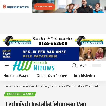
Aa
Lettergrootte
aanpassen
Hoeksche Waard
Goeree Overflakkee
Drechtsteden
Hoeksch Nieuws – Altijd als eerste op de hoogte in de Hoeksche Waard
>
Hoeksche Waard
>
Technisch Installatiebureau Van Wijngaarden bv sluit aan bij landelijk opererend bedrijf Hoppenbrouwers Techniek
HOEKSCHE WAARD
Technisch Installatiebureau Van