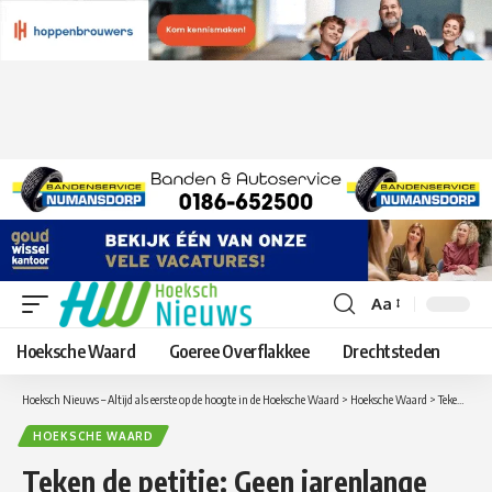
Aa
Lettergrootte
aanpassen
Hoeksche Waard
Goeree Overflakkee
Drechtsteden
Hoeksch Nieuws – Altijd als eerste op de hoogte in de Hoeksche Waard
>
Hoeksche Waard
>
Teken de petitie: Geen jarenlange gedeeltelijke afsluiting van de A29 bij de Haringvlietbrug
HOEKSCHE WAARD
Teken de petitie: Geen jarenlange