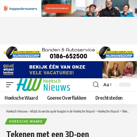
Aa
Lettergrootte
aanpassen
Hoeksche Waard
Goeree Overflakkee
Drechtsteden
Hoeksch Nieuws – Altijd als eerste op de hoogte in de Hoeksche Waard
>
Hoeksche Waard
>
Tekenen met een 3D-pen
HOEKSCHE WAARD
Tekenen met een 3D-pen