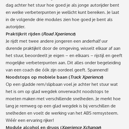
dag achter het stuur hoe goed je als jonge autorijder bent
en welke verbeterpunten je wellicht kunt bereiken. Je laat
in de volgende drie modules zien hoe goed je bent als
autorijder.
Praktijkrit rijden (
Road Xperience
)
Je rijdt met twee andere jongeren een anderhalf uur
durende praktijkrit door de omgeving, wisselt elkaar af aan
het stuur, beoordeelt je eigen – en elkaars – rijstijl en geeft
mogelijke verbeterpunten aan. Dit alles onder begeleiding
van een coach die óók zijn oordeel geeft. Spannend!
Noodstops op mobiele baan (
Track Xperience
)
Op een gladde rem/slipbaan voel je achter het stuur wat
het is om op glad wegdek onverwacht noodstops te
moeten maken met verschillende snelheden. Je merkt hoe
lang je remweg op een glad wegdek is bij verschillen de
snelheden en voelt de werking van het ABS remsysteem.
Wéér een ervaring rijker!
Module alcohol en drugs (
Xperience Xchange
)