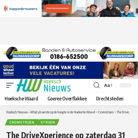
Aa
Lettergrootte
aanpassen
Hoeksche Waard
Goeree Overflakkee
Drechtsteden
Hoeksch Nieuws – Altijd als eerste op de hoogte in de Hoeksche Waard
>
Cromstrijen
>
The DriveXperience op zaterdag 31 oktober voor jonge autorijders in Strijen en Cromstrijen
CROMSTRIJEN
STRIJEN
The DriveXperience op zaterdag 31