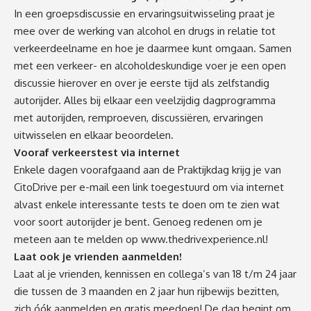
In een groepsdiscussie en ervaringsuitwisseling praat je
mee over de werking van alcohol en drugs in relatie tot
verkeerdeelname en hoe je daarmee kunt omgaan. Samen
met een verkeer- en alcoholdeskundige voer je een open
discussie hierover en over je eerste tijd als zelfstandig
autorijder. Alles bij elkaar een veelzijdig dagprogramma
met autorijden, remproeven, discussiëren, ervaringen
uitwisselen en elkaar beoordelen.
Vooraf verkeerstest via internet
Enkele dagen voorafgaand aan de Praktijkdag krijg je van
CitoDrive per e-mail een link toegestuurd om via internet
alvast enkele interessante tests te doen om te zien wat
voor soort autorijder je bent. Genoeg redenen om je
meteen aan te melden op
www.thedrivexperience.nl
!
Laat ook je vrienden aanmelden!
Laat al je vrienden, kennissen en collega’s van 18 t/m 24 jaar
die tussen de 3 maanden en 2 jaar hun rijbewijs bezitten,
zich óók aanmelden en gratis meedoen! De dag begint om