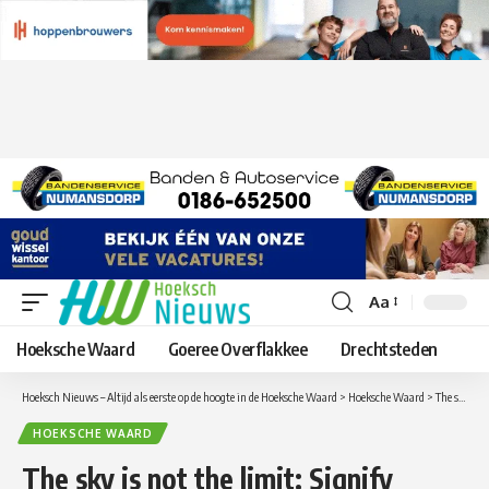
Aa
Lettergrootte
aanpassen
Hoeksche Waard
Goeree Overflakkee
Drechtsteden
Hoeksch Nieuws – Altijd als eerste op de hoogte in de Hoeksche Waard
>
Hoeksche Waard
>
The sky is not the limit: Signify brengt met NatureConnect de voordelen van natuurlijk binnenlicht bij Van Rennes
HOEKSCHE WAARD
The sky is not the limit: Signify