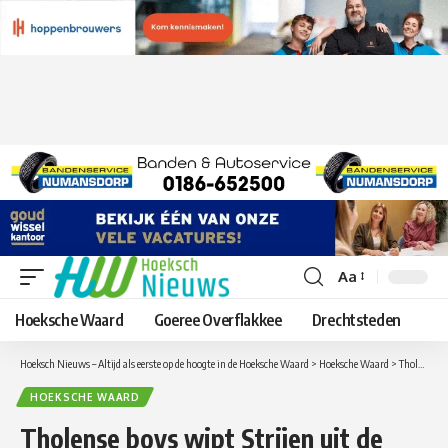
Aa
Lettergrootte
aanpassen
Hoeksche Waard
Goeree Overflakkee
Drechtsteden
Hoeksch Nieuws – Altijd als eerste op de hoogte in de Hoeksche Waard
>
Hoeksche Waard
>
Tholense boys wipt Strijen uit de beker
HOEKSCHE WAARD
Tholense boys wipt Strijen uit de