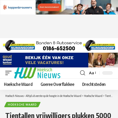
Aa
Lettergrootte
aanpassen
Hoeksche Waard
Goeree Overflakkee
Drechtsteden
Hoeksch Nieuws – Altijd als eerste op de hoogte in de Hoeksche Waard
>
Hoeksche Waard
>
Tientallen vrijwilligers plukken 5000 kilo peren voor mensen in de Hoeksche Waard die in een lastige financiële situatie zitten.
HOEKSCHE WAARD
Tientallen vrijwilligers plukken 5000