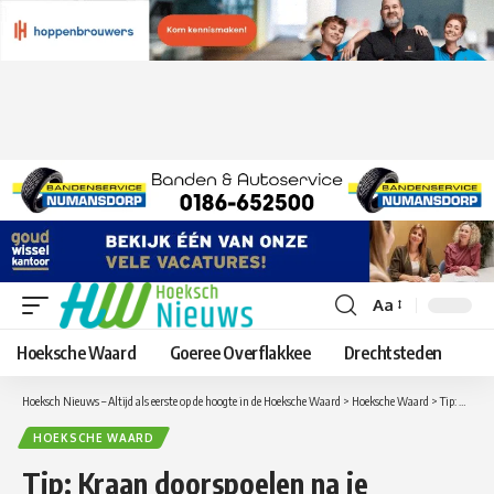
Aa
Lettergrootte
aanpassen
Hoeksche Waard
Goeree Overflakkee
Drechtsteden
Hoeksch Nieuws – Altijd als eerste op de hoogte in de Hoeksche Waard
>
Hoeksche Waard
>
Tip: Kraan doorspoelen na je vakantie
HOEKSCHE WAARD
Tip: Kraan doorspoelen na je