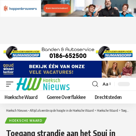
Aa
Lettergrootte
aanpassen
Hoeksche Waard
Goeree Overflakkee
Drechtsteden
Hoeksch Nieuws – Altijd als eerste op de hoogte in de Hoeksche Waard
>
Hoeksche Waard
>
Toegang strandje aan het Spui in Nieuw-Beijerland wordt beperkt vanwege klachten over overlast
HOEKSCHE WAARD
Toegang strandje aan het Spui in