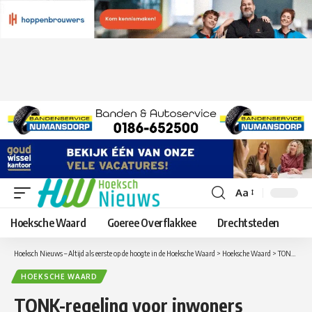
Aa
Lettergrootte
aanpassen
Hoeksche Waard
Goeree Overflakkee
Drechtsteden
Hoeksch Nieuws – Altijd als eerste op de hoogte in de Hoeksche Waard
>
Hoeksche Waard
>
TONK-regeling voor inwoners Hoeksche Waard geopend
HOEKSCHE WAARD
TONK-regeling voor inwoners