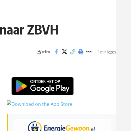
 naar ZBVH
1 min lezen
Delen