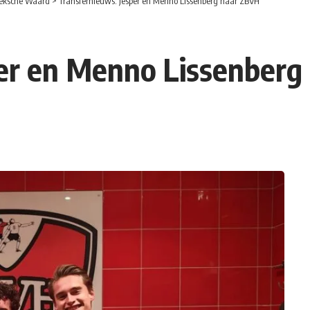
eksche Waard
>
Transfernieuws: Jesper en Menno Lissenberg naar ZBVH
per en Menno Lissenberg