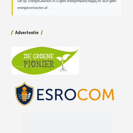
Let op: EnergieGewoon.nl is geen energiemaatschappij en sluit geen
energiecontracten af.
Advertentie