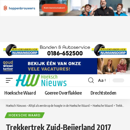
Aa
Lettergrootte
aanpassen
Hoeksche Waard
Goeree Overflakkee
Drechtsteden
Hoeksch Nieuws – Altijd als eerste op de hoogte in de Hoeksche Waard
>
Hoeksche Waard
>
Trekkertrek Zuid-Beijerland 2017 weer een daverend succes!
HOEKSCHE WAARD
Trekkertrek Zuid-Beijerland 2017