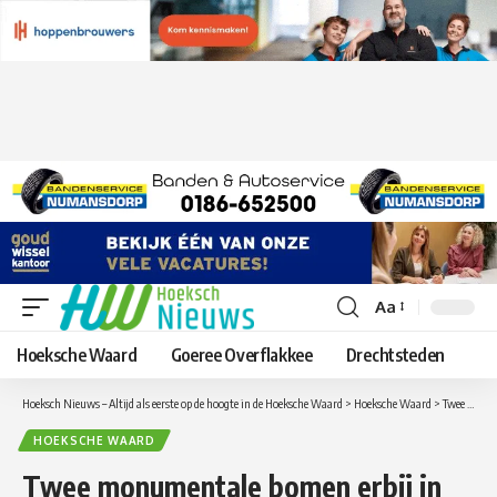
Aa
Lettergrootte
aanpassen
Hoeksche Waard
Goeree Overflakkee
Drechtsteden
Hoeksch Nieuws – Altijd als eerste op de hoogte in de Hoeksche Waard
>
Hoeksche Waard
>
Twee monumentale bomen erbij in de Hoeksche Waard
HOEKSCHE WAARD
Twee monumentale bomen erbij in