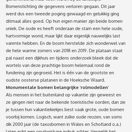
Bomenstichting de gegevens verloren gegaan. Dit jaar
werd dus een tweede poging gewaagd en gelukkig ging
ditmaal alles goed. Op hun eigen manier zijn beide bomen
uniek. De oude es heeft onderaan de stam een hele oude,
hartvormige wond, maar lijkt daar eigenlijk nauwelijks last
vanmte hebben. En de boom herstelde zich wonderwel van
de hele warme zomers van 2018 en 2019. De plataan staat
pal naast een dijkhuis en tijdens onderzoek bleek dat de
wortels van deze prachtige boom helemaal rond de
fundering zijn gegroeid. Het is één van de grootste en
oudste oosterse platanen in de Hoeksche Waard.
Monumentale bomen belangrijke ‘rolmodellen’
Als mensen in het buitenland op vakantie zijn geweest en
ze gingen niet naar de bekende toeristische oorden, dan zie
je tussen hun vakantiekiekjes best vaak grote, oude bomen
voorbij komen. Logisch, want zulke oude reuzen, van soms
dik 2000 jaar (de taxusbomen in Wales en Schotland o.a.)
laten echt een onuitwisbare indruk achter. Vergelijk het