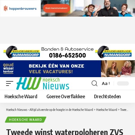
Aa
Lettergrootte
aanpassen
Hoeksche Waard
Goeree Overflakkee
Drechtsteden
Hoeksch Nieuws – Altijd als eerste op de hoogte in de Hoeksche Waard
>
Hoeksche Waard
>
Tweede winst waterpoloheren ZVS na inhaalrace
HOEKSCHE WAARD
Tweede winst waterpoloheren ZVS