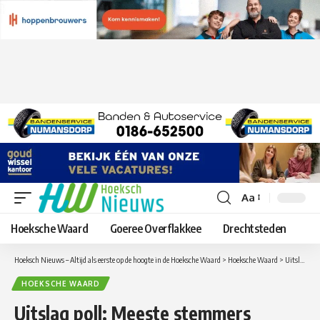
Aa
Lettergrootte
aanpassen
Hoeksche Waard
Goeree Overflakkee
Drechtsteden
Hoeksch Nieuws – Altijd als eerste op de hoogte in de Hoeksche Waard
>
Hoeksche Waard
>
Uitslag poll: Meeste stemmers zouden de Eneco miljoenen graag geïnvesteerd zien worden in het energieneutraal maken van de Hoeksche Waard
HOEKSCHE WAARD
Uitslag poll: Meeste stemmers