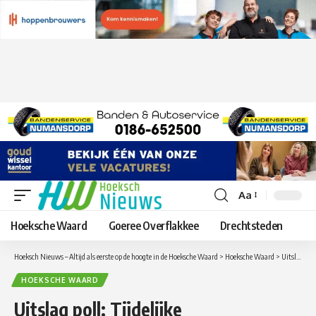
Aa
Lettergrootte
aanpassen
Hoeksche Waard
Goeree Overflakkee
Drechtsteden
Hoeksch Nieuws – Altijd als eerste op de hoogte in de Hoeksche Waard
>
Hoeksche Waard
>
Uitslag poll: Tijdelijke burgemeesters voor Oud-Beijerland en Strijen tot de fusie lijkt het beste.
HOEKSCHE WAARD
Uitslag poll: Tijdelijke