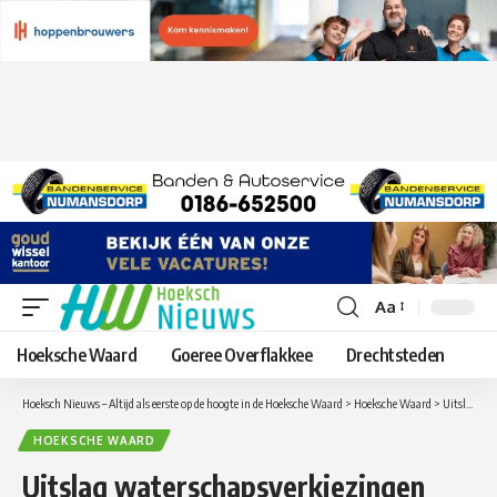
Aa
Lettergrootte
aanpassen
Hoeksche Waard
Goeree Overflakkee
Drechtsteden
Hoeksch Nieuws – Altijd als eerste op de hoogte in de Hoeksche Waard
>
Hoeksche Waard
>
Uitslag waterschapsverkiezingen Hollandse Delta
HOEKSCHE WAARD
Uitslag waterschapsverkiezingen