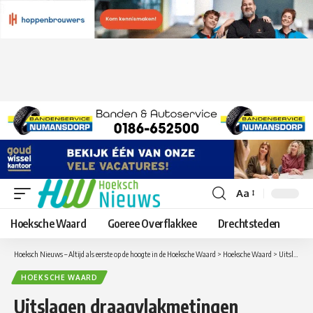
Aa
Lettergrootte
aanpassen
Hoeksche Waard
Goeree Overflakkee
Drechtsteden
Hoeksch Nieuws – Altijd als eerste op de hoogte in de Hoeksche Waard
>
Hoeksche Waard
>
Uitslagen draagvlakmetingen Bedrijven Investeringszones (BIZ) in Oud-Beijerland, Puttershoek en Zuid-Beijerland bekend
HOEKSCHE WAARD
Uitslagen draagvlakmetingen